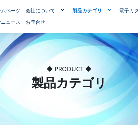
ームページ
会社について
製品カテゴリ
電子カ
新しいデバイス
モーターのOEMシリーズ
新ニュース
お問合せ
ブラシレスモーター
RO逆浸透浄水器用モーター
家電用モーター
医療用モーター
電動ツール用モーター
電動ロールアップドア昇降
機械設備用モーター
パウダースプレー絶縁処理
モーター鉄管塗料OEM
◆ PRODUCT ◆
製品カテゴリ