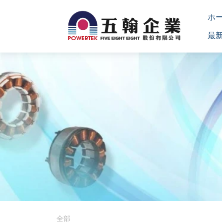
ホ
最
全部