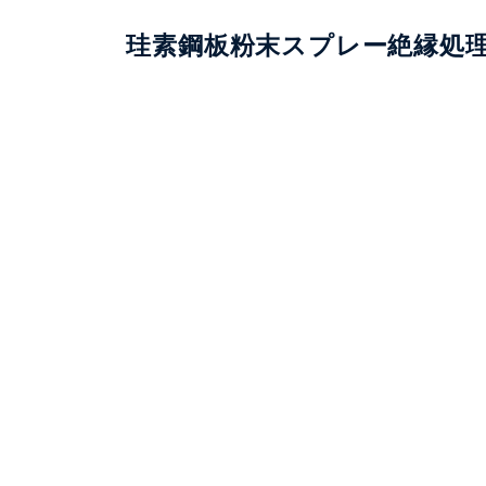
珪素鋼板粉末スプレー絶縁処