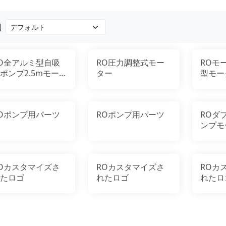
別
O全アルミ型自吸
RO圧力調整式モー
ROモ
ポンプ2.5mモータ
ター
型モー
Oポンプ用パーツ
ROポンプ用パーツ
ROダ
ンプモ
Oカスタマイズさ
ROカスタマイズさ
ROカ
たロゴ
れたロゴ
れたロ