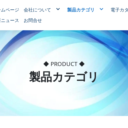
ームページ
会社について
製品カテゴリ
電子カ
新しいデバイス
モーターのOEMシリーズ
新ニュース
お問合せ
ブラシレスモーター
RO逆浸透浄水器用モーター
家電用モーター
医療用モーター
電動ツール用モーター
電動ロールアップドア昇降
機械設備用モーター
パウダースプレー絶縁処理
モーター鉄管塗料OEM
◆ PRODUCT ◆
製品カテゴリ