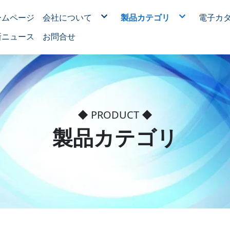
ームページ
会社について
製品カテゴリ
電子カ
新しいデバイス
モーターのOEMシリーズ
新ニュース
お問合せ
ブラシレスモーター
RO逆浸透浄水器用モーター
家電用モーター
医療用モーター
電動ツール用モーター
電動ロールアップドア昇降
機械設備用モーター
パウダースプレー絶縁処理
モーター鉄管塗料OEM
◆ PRODUCT ◆
製品カテゴリ